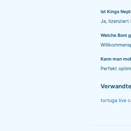
Ist Kings Nep
Ja, lizenzier
Welche Boni g
Willkommenspa
Kann man mobi
Perfekt optimi
Verwandt
tortuga live 