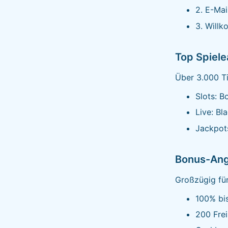
2. E-Mai
3. Will
Top Spiel
Über 3.000 Ti
Slots: B
Live: Bla
Jackpot
Bonus-An
Großzügig fü
100% bi
200 Frei