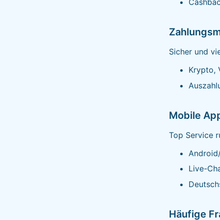
Cashba
Zahlungs
Sicher und vie
Krypto, 
Auszahl
Mobile Ap
Top Service r
Android
Live-Ch
Deutsch
Häufige F