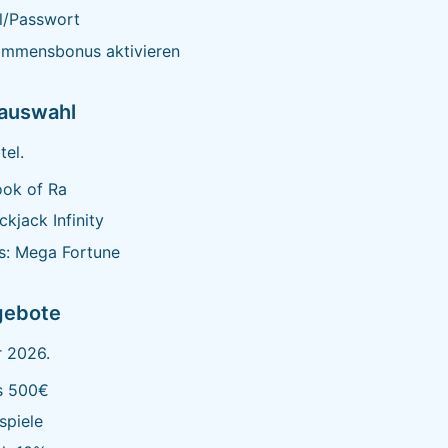
l/Passwort
kommensbonus aktivieren
eauswahl
tel.
ook of Ra
ckjack Infinity
s: Mega Fortune
gebote
r 2026.
s 500€
spiele