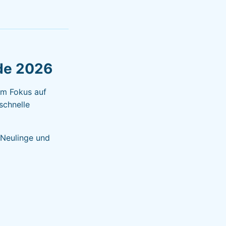
ide 2026
em Fokus auf
schnelle
 Neulinge und