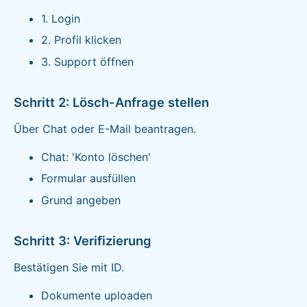
1. Login
2. Profil klicken
3. Support öffnen
Schritt 2: Lösch-Anfrage stellen
Über Chat oder E-Mail beantragen.
Chat: 'Konto löschen'
Formular ausfüllen
Grund angeben
Schritt 3: Verifizierung
Bestätigen Sie mit ID.
Dokumente uploaden