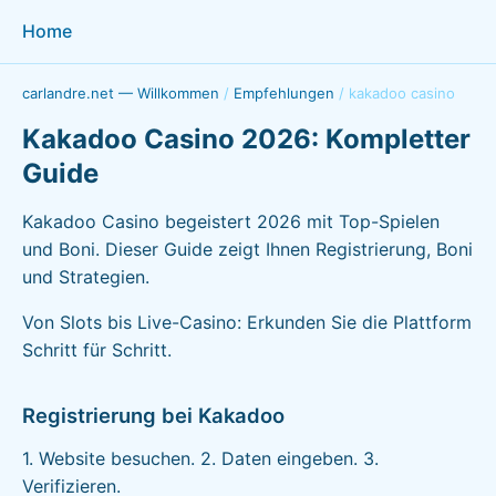
Home
carlandre.net — Willkommen
/
Empfehlungen
/
kakadoo casino
Kakadoo Casino 2026: Kompletter
Guide
Kakadoo Casino begeistert 2026 mit Top-Spielen
und Boni. Dieser Guide zeigt Ihnen Registrierung, Boni
und Strategien.
Von Slots bis Live-Casino: Erkunden Sie die Plattform
Schritt für Schritt.
Registrierung bei Kakadoo
1. Website besuchen. 2. Daten eingeben. 3.
Verifizieren.