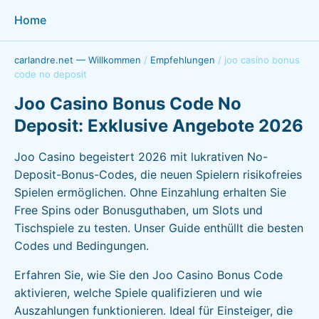
Home
carlandre.net — Willkommen
/
Empfehlungen
/
joo casino bonus
code no deposit
Joo Casino Bonus Code No
Deposit: Exklusive Angebote 2026
Joo Casino begeistert 2026 mit lukrativen No-
Deposit-Bonus-Codes, die neuen Spielern risikofreies
Spielen ermöglichen. Ohne Einzahlung erhalten Sie
Free Spins oder Bonusguthaben, um Slots und
Tischspiele zu testen. Unser Guide enthüllt die besten
Codes und Bedingungen.
Erfahren Sie, wie Sie den Joo Casino Bonus Code
aktivieren, welche Spiele qualifizieren und wie
Auszahlungen funktionieren. Ideal für Einsteiger, die