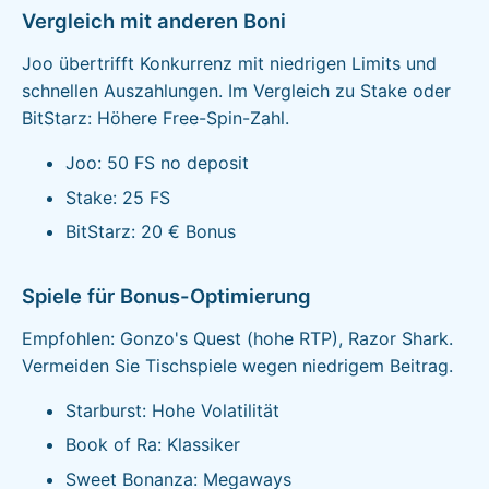
Vergleich mit anderen Boni
Joo übertrifft Konkurrenz mit niedrigen Limits und
schnellen Auszahlungen. Im Vergleich zu Stake oder
BitStarz: Höhere Free-Spin-Zahl.
Joo: 50 FS no deposit
Stake: 25 FS
BitStarz: 20 € Bonus
Spiele für Bonus-Optimierung
Empfohlen: Gonzo's Quest (hohe RTP), Razor Shark.
Vermeiden Sie Tischspiele wegen niedrigem Beitrag.
Starburst: Hohe Volatilität
Book of Ra: Klassiker
Sweet Bonanza: Megaways