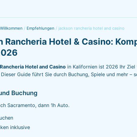
 Willkommen
/
Empfehlungen
/
jackson rancheria hotel and casino
 Rancheria Hotel & Casino: Komp
2026
Rancheria Hotel and Casino
in Kalifornien ist 2026 Ihr Ziel
Dieser Guide führt Sie durch Buchung, Spiele und mehr – sc
 und Buchung
ach Sacramento, dann 1h Auto.
buchen
ken inklusive