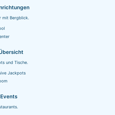
inrichtungen
 mit Bergblick.
ool
enter
Übersicht
ts und Tische.
sive Jackpots
Room
 Events
staurants.