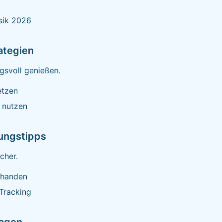
sik 2026
rategien
gsvoll genießen.
etzen
 nutzen
ungstipps
cher.
rhanden
Tracking