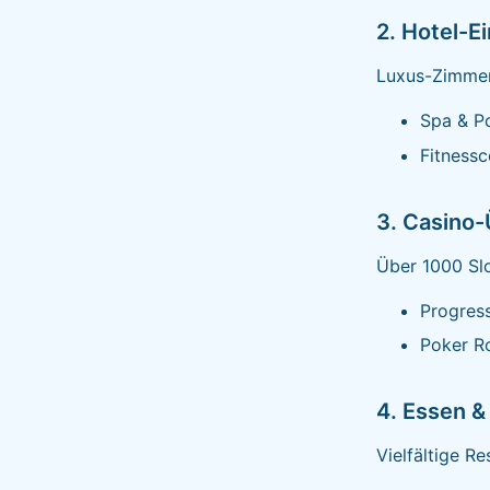
2. Hotel-E
Luxus-Zimmer
Spa & P
Fitnessc
3. Casino-
Über 1000 Slo
Progres
Poker 
4. Essen &
Vielfältige Re