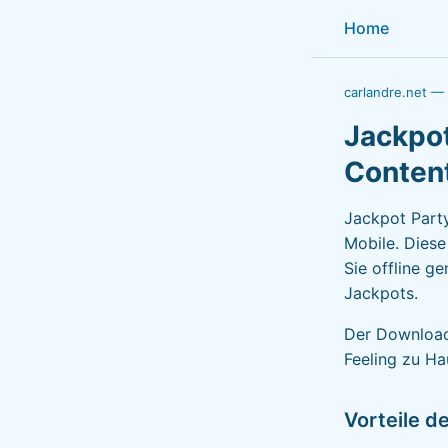
Home
carlandre.net —
Jackpot
Conten
Jackpot Part
Mobile. Diese
Sie offline g
Jackpots.
Der Download 
Feeling zu Ha
Vorteile 