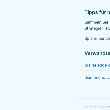
Tipps für
Sammeln Sie t
Strategien: H
Spieler beri
Verwandt
prairie edge 
diamond jo c
© carlandre.ne