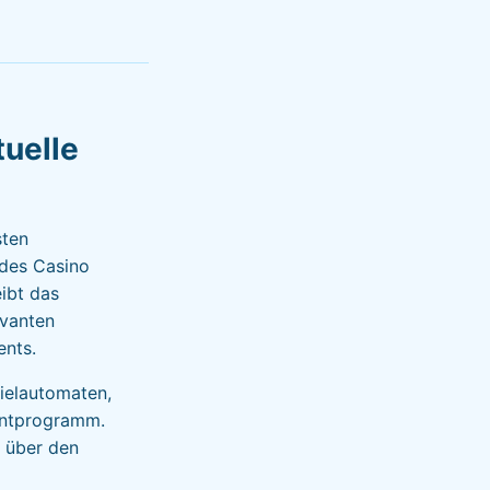
uelle
sten
ades Casino
ibt das
evanten
ents.
ielautomaten,
mentprogramm.
s über den