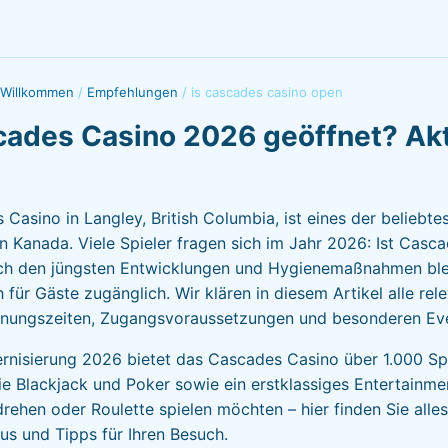
 Willkommen
/
Empfehlungen
/
is cascades casino open
cades Casino 2026 geöffnet? Akt
Casino in Langley, British Columbia, ist eines der beliebte
in Kanada. Viele Spieler fragen sich im Jahr 2026: Ist Casc
ch den jüngsten Entwicklungen und Hygienemaßnahmen ble
h für Gäste zugänglich. Wir klären in diesem Artikel alle rel
fnungszeiten, Zugangsvoraussetzungen und besonderen Ev
rnisierung 2026 bietet das Cascades Casino über 1.000 Sp
ie Blackjack und Poker sowie ein erstklassiges Entertain
drehen oder Roulette spielen möchten – hier finden Sie alle
tus und Tipps für Ihren Besuch.