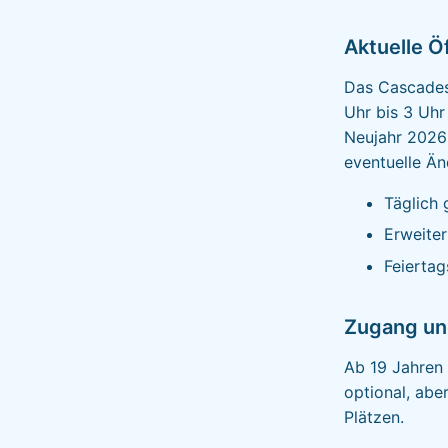
Aktuelle Ö
Das Cascades
Uhr bis 3 Uhr
Neujahr 2026 
eventuelle Ä
Täglich 
Erweite
Feiertag
Zugang un
Ab 19 Jahren d
optional, aber
Plätzen.