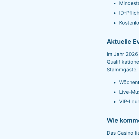
Mindesta
ID-Pflich
Kostenl
Aktuelle 
Im Jahr 2026 
Qualifikation
Stammgäste.
Wöchentl
Live-Mu
VIP-Lou
Wie komme
Das Casino li