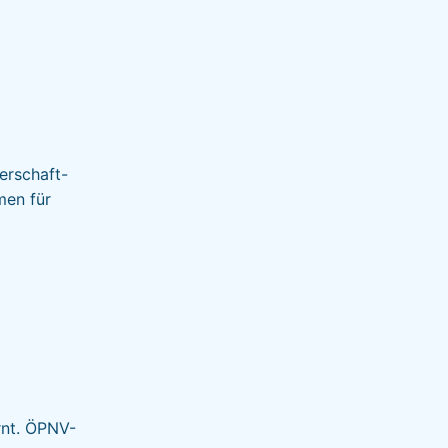
erschaft-
men für
rnt. ÖPNV-