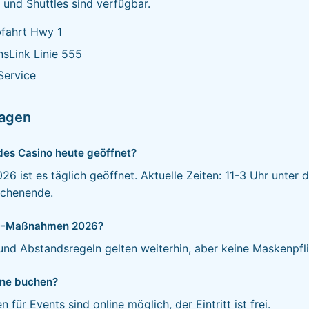
und Shuttles sind verfügbar.
bfahrt Hwy 1
nsLink Linie 555
Service
ragen
des Casino heute geöffnet?
026 ist es täglich geöffnet. Aktuelle Zeiten: 11-3 Uhr unter
chenende.
ID-Maßnahmen 2026?
und Abstandsregeln gelten weiterhin, aber keine Maskenpfl
ine buchen?
 für Events sind online möglich, der Eintritt ist frei.