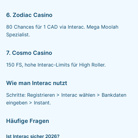
6. Zodiac Casino
80 Chances für 1 CAD via Interac. Mega Moolah
Spezialist.
7. Cosmo Casino
150 FS, hohe Interac-Limits für High Roller.
Wie man Interac nutzt
Schritte: Registrieren > Interac wählen > Bankdaten
eingeben > Instant.
Häufige Fragen
Ist Interac sicher 2026?