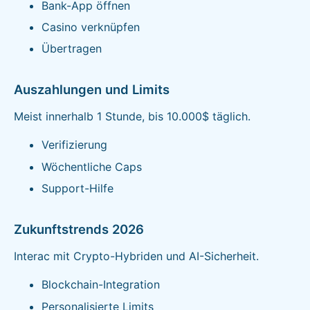
Bank-App öffnen
Casino verknüpfen
Übertragen
Auszahlungen und Limits
Meist innerhalb 1 Stunde, bis 10.000$ täglich.
Verifizierung
Wöchentliche Caps
Support-Hilfe
Zukunftstrends 2026
Interac mit Crypto-Hybriden und AI-Sicherheit.
Blockchain-Integration
Personalisierte Limits