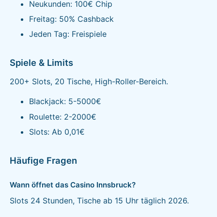
Neukunden: 100€ Chip
Freitag: 50% Cashback
Jeden Tag: Freispiele
Spiele & Limits
200+ Slots, 20 Tische, High-Roller-Bereich.
Blackjack: 5-5000€
Roulette: 2-2000€
Slots: Ab 0,01€
Häufige Fragen
Wann öffnet das Casino Innsbruck?
Slots 24 Stunden, Tische ab 15 Uhr täglich 2026.