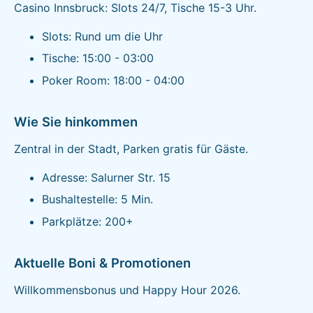
Casino Innsbruck: Slots 24/7, Tische 15-3 Uhr.
Slots: Rund um die Uhr
Tische: 15:00 - 03:00
Poker Room: 18:00 - 04:00
Wie Sie hinkommen
Zentral in der Stadt, Parken gratis für Gäste.
Adresse: Salurner Str. 15
Bushaltestelle: 5 Min.
Parkplätze: 200+
Aktuelle Boni & Promotionen
Willkommensbonus und Happy Hour 2026.