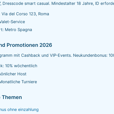
, Dresscode smart casual. Mindestalter 18 Jahre, ID erforde
: Via del Corso 123, Roma
Valet-Service
rt: Metro Spagna
nd Promotionen 2026
ogramm mit Cashback und VIP-Events. Neukundenbonus: 100
k: 10% wöchentlich
sönlicher Host
Monatliche Turniere
e Themen
nus ohne einzahlung