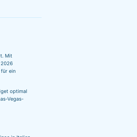
t. Mit
s 2026
für ein
dget optimal
Las-Vegas-