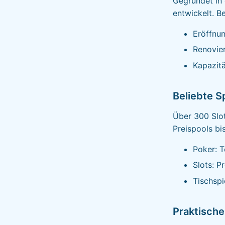
Gegründet in 
entwickelt. B
Eröffnu
Renovie
Kapazitä
Beliebte S
Über 300 Slot
Preispools bi
Poker: T
Slots: P
Tischspi
Praktische