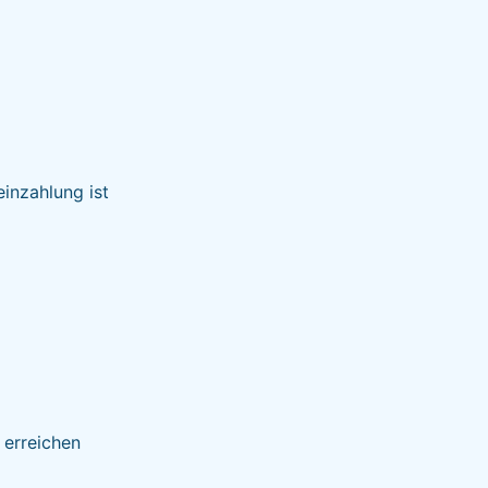
inzahlung ist
 erreichen