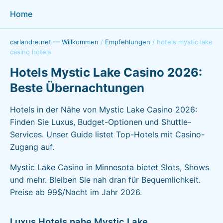
Home
carlandre.net — Willkommen
/
Empfehlungen
/
hotels mystic lake
casino hotels
Hotels Mystic Lake Casino 2026:
Beste Übernachtungen
Hotels in der Nähe von Mystic Lake Casino 2026:
Finden Sie Luxus, Budget-Optionen und Shuttle-
Services. Unser Guide listet Top-Hotels mit Casino-
Zugang auf.
Mystic Lake Casino in Minnesota bietet Slots, Shows
und mehr. Bleiben Sie nah dran für Bequemlichkeit.
Preise ab 99$/Nacht im Jahr 2026.
Luxus Hotels nahe Mystic Lake