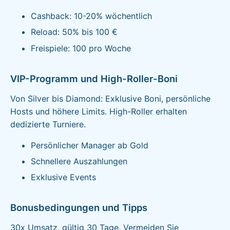
Cashback: 10-20% wöchentlich
Reload: 50% bis 100 €
Freispiele: 100 pro Woche
VIP-Programm und High-Roller-Boni
Von Silver bis Diamond: Exklusive Boni, persönliche
Hosts und höhere Limits. High-Roller erhalten
dedizierte Turniere.
Persönlicher Manager ab Gold
Schnellere Auszahlungen
Exklusive Events
Bonusbedingungen und Tipps
30x Umsatz, gültig 30 Tage. Vermeiden Sie