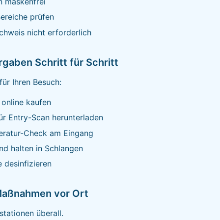
n maskenfrei
ereiche prüfen
hweis nicht erforderlich
rgaben Schritt für Schritt
für Ihren Besuch:
t online kaufen
ür Entry-Scan herunterladen
eratur-Check am Eingang
nd halten in Schlangen
 desinfizieren
aßnahmen vor Ort
stationen überall.