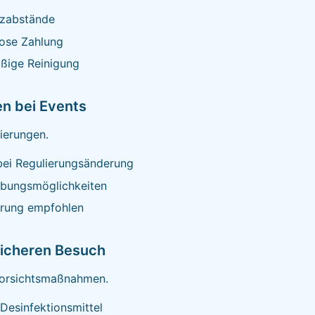
tzabstände
lose Zahlung
ßige Reinigung
n bei Events
nierungen.
bei Regulierungsänderung
ebungsmöglichkeiten
erung empfohlen
sicheren Besuch
Vorsichtsmaßnahmen.
Desinfektionsmittel