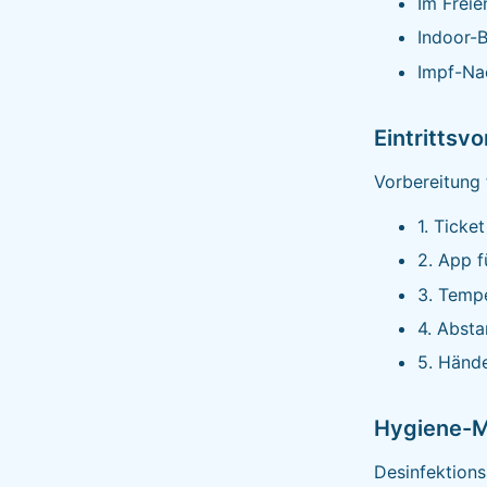
Im Freie
Indoor-B
Impf-Nac
Eintrittsvo
Vorbereitung 
1. Ticke
2. App f
3. Temp
4. Absta
5. Hände
Hygiene-M
Desinfektions