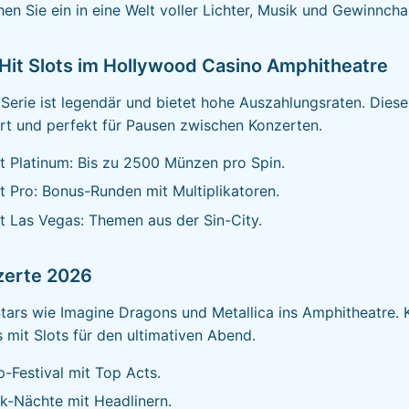
en Sie ein in eine Welt voller Lichter, Musik und Gewinnch
Hit Slots im Hollywood Casino Amphitheatre
 Serie ist legendär und bietet hohe Auszahlungsraten. Diese
rt und perfekt für Pausen zwischen Konzerten.
t Platinum: Bis zu 2500 Münzen pro Spin.
t Pro: Bonus-Runden mit Multiplikatoren.
t Las Vegas: Themen aus der Sin-City.
zerte 2026
tars wie Imagine Dragons und Metallica ins Amphitheatre.
 mit Slots für den ultimativen Abend.
p-Festival mit Top Acts.
ck-Nächte mit Headlinern.