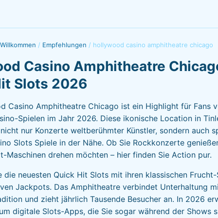
 Willkommen
/
Empfehlungen
/
hollywood casino amphitheatre chicago
ood Casino Amphitheatre Chicag
it Slots 2026
 Casino Amphitheatre Chicago ist ein Highlight für Fans v
ino-Spielen im Jahr 2026. Diese ikonische Location in Tinl
tet nicht nur Konzerte weltberühmter Künstler, sondern auch
ino Slots Spiele in der Nähe. Ob Sie Rockkonzerte genieße
-Maschinen drehen möchten – hier finden Sie Action pur.
 die neuesten Quick Hit Slots mit ihren klassischen Fruch
ven Jackpots. Das Amphitheatre verbindet Unterhaltung mi
adition und zieht jährlich Tausende Besucher an. In 2026 erw
m digitale Slots-Apps, die Sie sogar während der Shows s