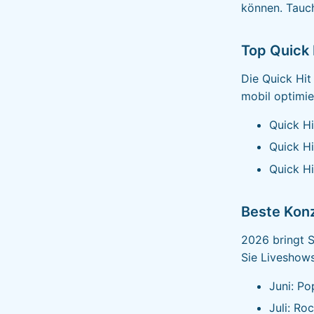
können. Tauch
Top Quick 
Die Quick Hit
mobil optimie
Quick Hi
Quick Hi
Quick Hi
Beste Kon
2026 bringt S
Sie Liveshows
Juni: Po
Juli: Ro