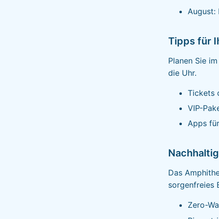
August:
Tipps für 
Planen Sie im
die Uhr.
Tickets 
VIP-Pake
Apps für
Nachhaltig
Das Amphithea
sorgenfreies E
Zero-Was