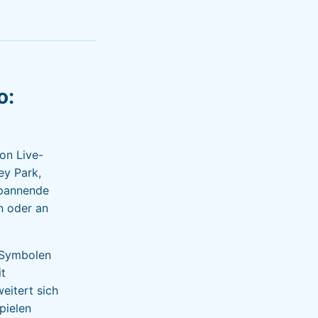
o:
on Live-
ey Park,
 spannende
n oder an
t-Symbolen
t
eitert sich
pielen