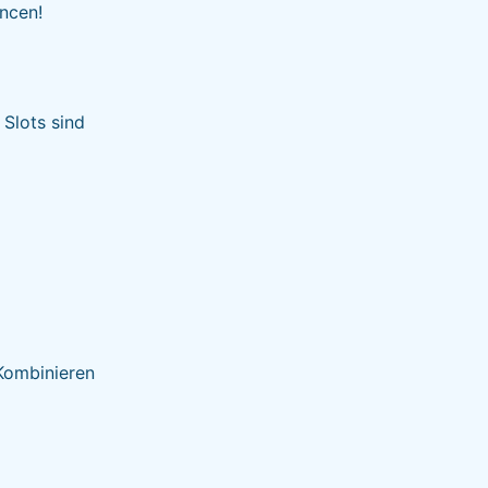
ancen!
 Slots sind
 Kombinieren