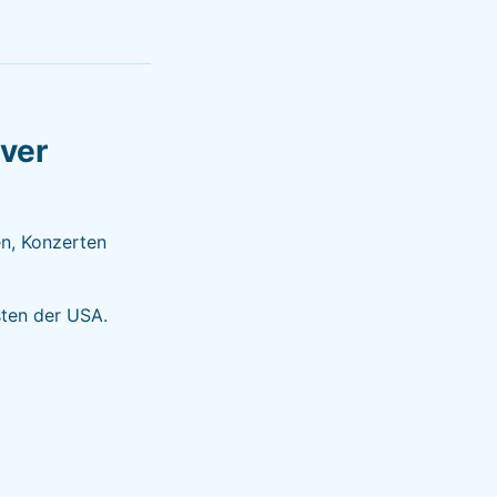
iver
en, Konzerten
sten der USA.