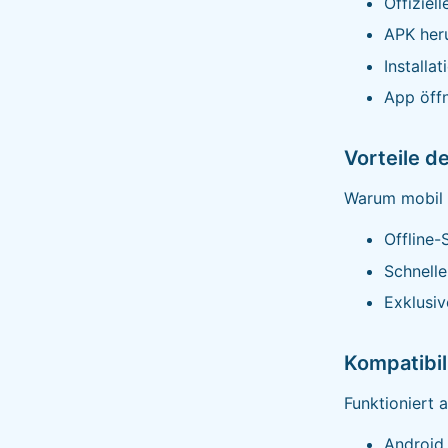
Offiziel
APK her
Installa
App öff
Vorteile d
Warum mobil b
Offline-
Schnelle
Exklusiv
Kompatibil
Funktioniert 
Android