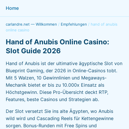
Home
carlandre.net — Willkommen
/
Empfehlungen
/
hand of anubis
online casino
Hand of Anubis Online Casino:
Slot Guide 2026
Hand of Anubis ist der ultimative ägyptische Slot von
Blueprint Gaming, der 2026 in Online-Casinos tobt.
Mit 5 Walzen, 10 Gewinnlinien und Megaways-
Mechanik bietet er bis zu 10.000x Einsatz als
Höchstgewinn. Diese Pro-Übersicht deckt RTP,
Features, beste Casinos und Strategien ab.
Der Slot versetzt Sie ins alte Ägypten, wo Anubis
wild wird und Cascading Reels für Kettengewinne
sorgen. Bonus-Runden mit Free Spins und