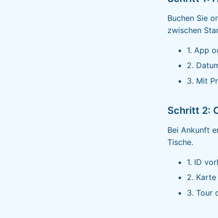
Buchen Sie on
zwischen Stan
1. App o
2. Datu
3. Mit 
Schritt 2:
Bei Ankunft e
Tische.
1. ID vo
2. Karte
3. Tour