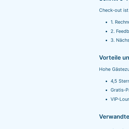
Check-out ist
1. Rechn
2. Feed
3. Näch
Vorteile 
Hohe Gästezuf
4,5 Ste
Gratis-P
VIP-Lou
Verwandt