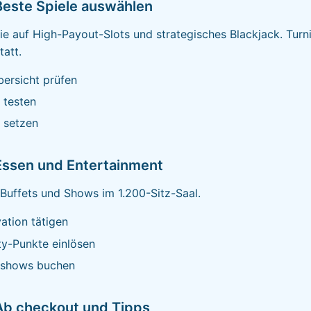
 Beste Spiele auswählen
ie auf High-Payout-Slots und strategisches Blackjack. Turn
tatt.
bersicht prüfen
s testen
s setzen
 Essen und Entertainment
Buffets und Shows im 1.200-Sitz-Saal.
vation tätigen
ty-Punkte einlösen
tshows buchen
 Ab checkout und Tipps