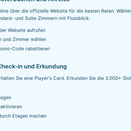
line über die offizielle Website für die besten Raten. Wähle
dard- und Suite-Zimmern mit Flussblick.
der Website aufrufen
m und Zimmer wählen
Promo-Code rabattieren
 Check-in und Erkundung
rhalten Sie eine Player's Card. Erkunden Sie die 3.000+ Sl
rlegen
 aktivieren
 durch Etagen machen