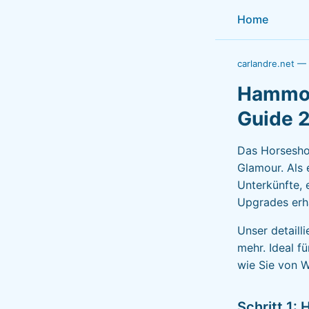
Home
carlandre.net —
Hammond
Guide 
Das Horseshoe
Glamour. Als 
Unterkünfte, 
Upgrades erha
Unser detaill
mehr. Ideal f
wie Sie von W
Schritt 1: