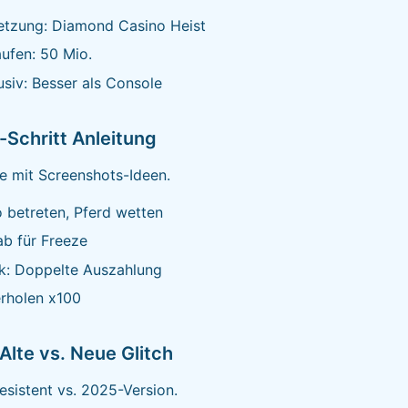
etzung: Diamond Casino Heist
ufen: 50 Mio.
siv: Besser als Console
r-Schritt Anleitung
e mit Screenshots-Ideen.
o betreten, Pferd wetten
ab für Freeze
ck: Doppelte Auszahlung
erholen x100
 Alte vs. Neue Glitch
sistent vs. 2025-Version.