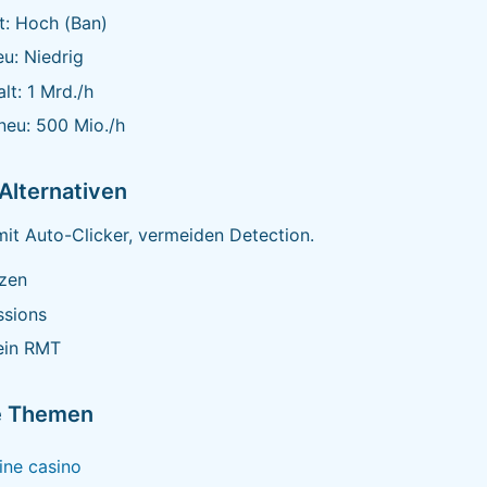
lt: Hoch (Ban)
eu: Niedrig
lt: 1 Mrd./h
neu: 500 Mio./h
Alternativen
it Auto-Clicker, vermeiden Detection.
zen
ssions
ein RMT
e Themen
line casino