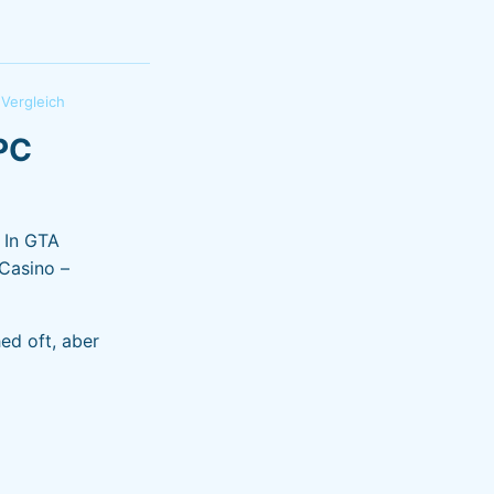
 Vergleich
PC
 In GTA
Casino –
ed oft, aber