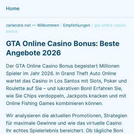
Home
carlandre.net — Willkommen
/
Empfehlungen
/
gta online casino
bonus
GTA Online Casino Bonus: Beste
Angebote 2026
Der GTA Online Casino Bonus begeistert Millionen
Spieler im Jahr 2026. In Grand Theft Auto Online
wartet das Casino in Los Santos mit Slots, Poker und
Roulette auf Sie – und lukrativen Boni! Erfahren Sie,
wie Sie Chips verdoppeln, Jackpots knacken und mit
Online Fishing Games kombinieren können.
Wir analysieren die aktuellen Promotionen, Strategien
für maximale Gewinne und wie das virtuelle Casino
Ihr echtes Spielerlebnis bereichert. Ob tägliche Boni