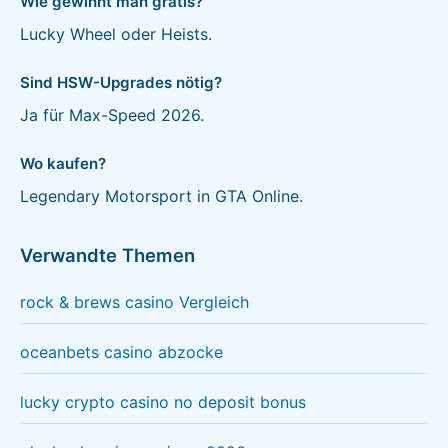
Wie gewinnt man gratis?
Lucky Wheel oder Heists.
Sind HSW-Upgrades nötig?
Ja für Max-Speed 2026.
Wo kaufen?
Legendary Motorsport in GTA Online.
Verwandte Themen
rock & brews casino Vergleich
oceanbets casino abzocke
lucky crypto casino no deposit bonus