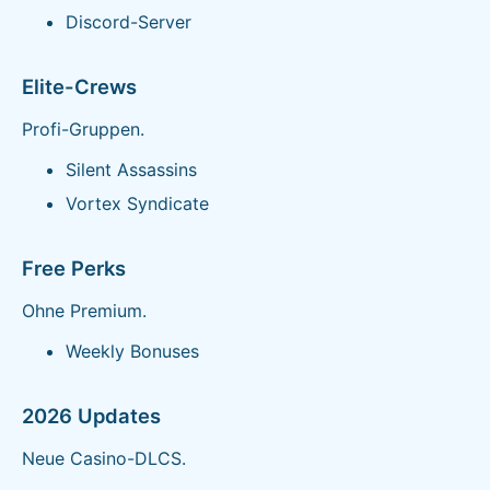
Discord-Server
Elite-Crews
Profi-Gruppen.
Silent Assassins
Vortex Syndicate
Free Perks
Ohne Premium.
Weekly Bonuses
2026 Updates
Neue Casino-DLCS.