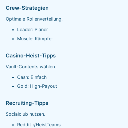
Crew-Strategien
Optimale Rollenverteilung.
Leader: Planer
Muscle: Kämpfer
Casino-Heist-Tipps
Vault-Contents wählen.
Cash: Einfach
Gold: High-Payout
Recruiting-Tipps
Socialclub nutzen.
Reddit r/HeistTeams