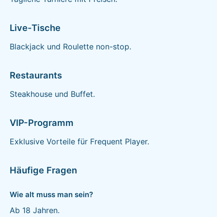
Live-Tische
Blackjack und Roulette non-stop.
Restaurants
Steakhouse und Buffet.
VIP-Programm
Exklusive Vorteile für Frequent Player.
Häufige Fragen
Wie alt muss man sein?
Ab 18 Jahren.