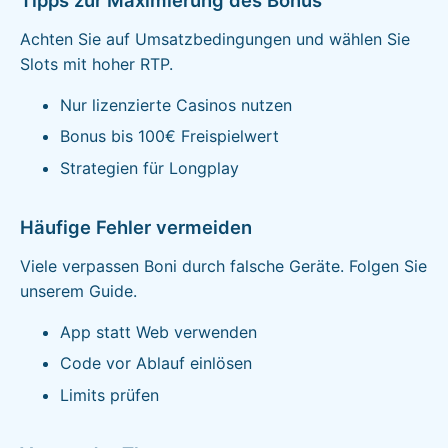
Achten Sie auf Umsatzbedingungen und wählen Sie
Slots mit hoher RTP.
Nur lizenzierte Casinos nutzen
Bonus bis 100€ Freispielwert
Strategien für Longplay
Häufige Fehler vermeiden
Viele verpassen Boni durch falsche Geräte. Folgen Sie
unserem Guide.
App statt Web verwenden
Code vor Ablauf einlösen
Limits prüfen