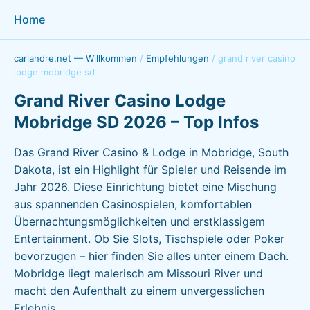
Home
carlandre.net — Willkommen
/
Empfehlungen
/
grand river casino
lodge mobridge sd
Grand River Casino Lodge
Mobridge SD 2026 – Top Infos
Das Grand River Casino & Lodge in Mobridge, South
Dakota, ist ein Highlight für Spieler und Reisende im
Jahr 2026. Diese Einrichtung bietet eine Mischung
aus spannenden Casinospielen, komfortablen
Übernachtungsmöglichkeiten und erstklassigem
Entertainment. Ob Sie Slots, Tischspiele oder Poker
bevorzugen – hier finden Sie alles unter einem Dach.
Mobridge liegt malerisch am Missouri River und
macht den Aufenthalt zu einem unvergesslichen
Erlebnis.