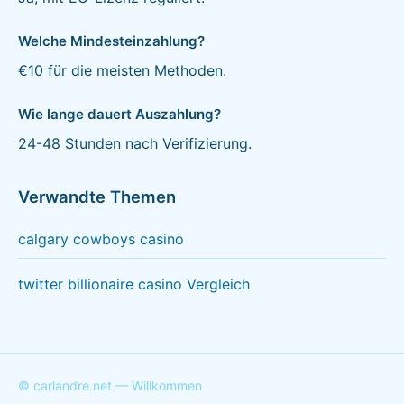
Welche Mindesteinzahlung?
€10 für die meisten Methoden.
Wie lange dauert Auszahlung?
24-48 Stunden nach Verifizierung.
Verwandte Themen
calgary cowboys casino
twitter billionaire casino Vergleich
© carlandre.net — Willkommen