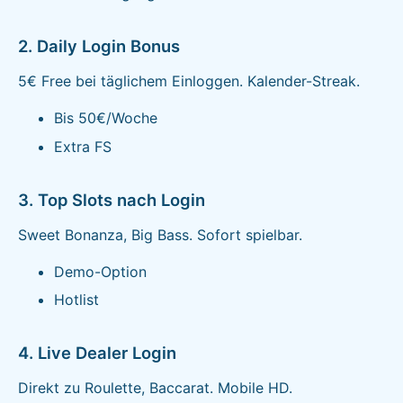
2. Daily Login Bonus
5€ Free bei täglichem Einloggen. Kalender-Streak.
Bis 50€/Woche
Extra FS
3. Top Slots nach Login
Sweet Bonanza, Big Bass. Sofort spielbar.
Demo-Option
Hotlist
4. Live Dealer Login
Direkt zu Roulette, Baccarat. Mobile HD.