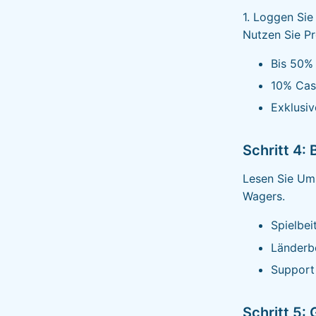
1. Loggen Sie
Nutzen Sie P
Bis 50%
10% Cash
Exklusiv
Schritt 4:
Lesen Sie Um
Wagers.
Spielbei
Länderb
Support 
Schritt 5