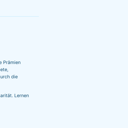
he Prämien
ete,
durch die
arität. Lernen