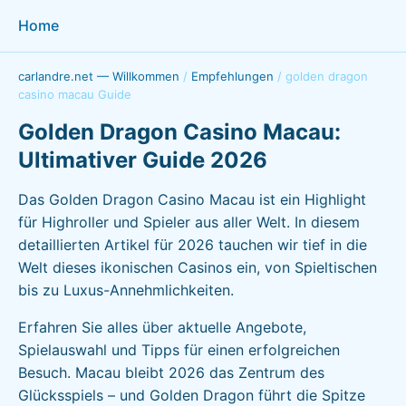
Home
carlandre.net — Willkommen
/
Empfehlungen
/
golden dragon
casino macau Guide
Golden Dragon Casino Macau:
Ultimativer Guide 2026
Das Golden Dragon Casino Macau ist ein Highlight
für Highroller und Spieler aus aller Welt. In diesem
detaillierten Artikel für 2026 tauchen wir tief in die
Welt dieses ikonischen Casinos ein, von Spieltischen
bis zu Luxus-Annehmlichkeiten.
Erfahren Sie alles über aktuelle Angebote,
Spielauswahl und Tipps für einen erfolgreichen
Besuch. Macau bleibt 2026 das Zentrum des
Glücksspiels – und Golden Dragon führt die Spitze