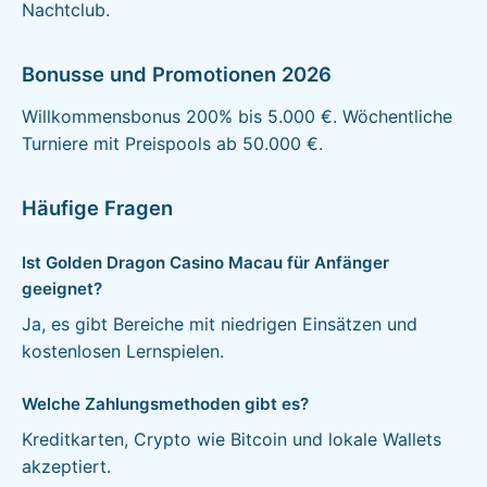
Nachtclub.
Bonusse und Promotionen 2026
Willkommensbonus 200% bis 5.000 €. Wöchentliche
Turniere mit Preispools ab 50.000 €.
Häufige Fragen
Ist Golden Dragon Casino Macau für Anfänger
geeignet?
Ja, es gibt Bereiche mit niedrigen Einsätzen und
kostenlosen Lernspielen.
Welche Zahlungsmethoden gibt es?
Kreditkarten, Crypto wie Bitcoin und lokale Wallets
akzeptiert.