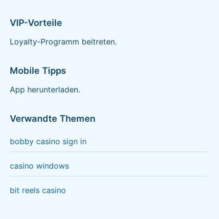
VIP-Vorteile
Loyalty-Programm beitreten.
Mobile Tipps
App herunterladen.
Verwandte Themen
bobby casino sign in
casino windows
bit reels casino