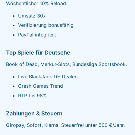
Wöchentlicher 10% Reload.
Umsatz 30x
Verifizierung bonusfähig
PayPal integriert
Top Spiele für Deutsche
Book of Dead, Merkur-Slots, Bundesliga Sportsbook.
Live BlackJack DE Dealer
Crash Games Trend
RTP bis 98%
Zahlungen & Steuern
Giropay, Sofort, Klarna. Steuerfrei unter 500 €/Jahr.