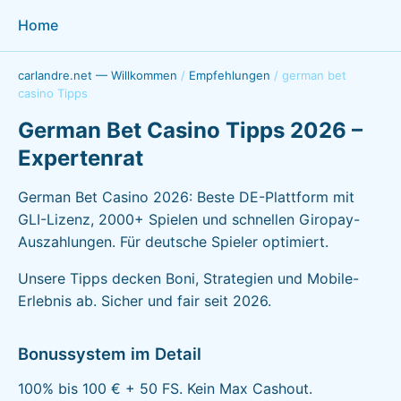
Home
carlandre.net — Willkommen
/
Empfehlungen
/
german bet
casino Tipps
German Bet Casino Tipps 2026 –
Expertenrat
German Bet Casino 2026: Beste DE-Plattform mit
GLI-Lizenz, 2000+ Spielen und schnellen Giropay-
Auszahlungen. Für deutsche Spieler optimiert.
Unsere Tipps decken Boni, Strategien und Mobile-
Erlebnis ab. Sicher und fair seit 2026.
Bonussystem im Detail
100% bis 100 € + 50 FS. Kein Max Cashout.