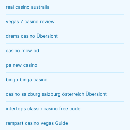
real casino australia
vegas 7 casino review
drems casino Übersicht
casino mcw bd
pa new casino
bingo binga casino
casino salzburg salzburg österreich Übersicht
intertops classic casino free code
rampart casino vegas Guide