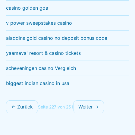
casino golden goa
v power sweepstakes casino
aladdins gold casino no deposit bonus code
yaamava' resort & casino tickets
scheveningen casino Vergleich
biggest indian casino in usa
← Zurück
Weiter →
Seite 227 von 251