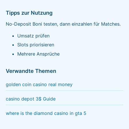
Tipps zur Nutzung
No-Deposit Boni testen, dann einzahlen für Matches.
Umsatz prüfen
Slots priorisieren
Mehrere Ansprüche
Verwandte Themen
golden coin casino real money
casino depot 3$ Guide
where is the diamond casino in gta 5