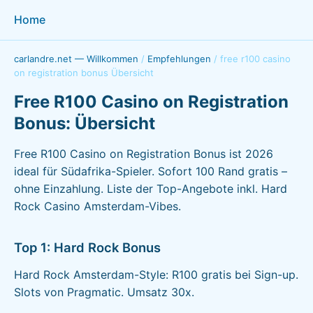
Home
carlandre.net — Willkommen
/
Empfehlungen
/
free r100 casino
on registration bonus Übersicht
Free R100 Casino on Registration
Bonus: Übersicht
Free R100 Casino on Registration Bonus ist 2026
ideal für Südafrika-Spieler. Sofort 100 Rand gratis –
ohne Einzahlung. Liste der Top-Angebote inkl. Hard
Rock Casino Amsterdam-Vibes.
Top 1: Hard Rock Bonus
Hard Rock Amsterdam-Style: R100 gratis bei Sign-up.
Slots von Pragmatic. Umsatz 30x.