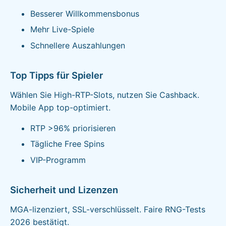
Besserer Willkommensbonus
Mehr Live-Spiele
Schnellere Auszahlungen
Top Tipps für Spieler
Wählen Sie High-RTP-Slots, nutzen Sie Cashback.
Mobile App top-optimiert.
RTP >96% priorisieren
Tägliche Free Spins
VIP-Programm
Sicherheit und Lizenzen
MGA-lizenziert, SSL-verschlüsselt. Faire RNG-Tests
2026 bestätigt.