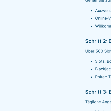
Gehen Sie zum
Ausweis 
Online-
Willkom
Schritt 2:
Über 500 Slot
Slots: B
Blackjac
Poker: 
Schritt 3:
Tägliche Ange