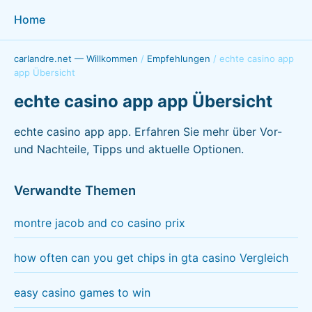
Home
carlandre.net — Willkommen
/
Empfehlungen
/
echte casino app
app Übersicht
echte casino app app Übersicht
echte casino app app. Erfahren Sie mehr über Vor-
und Nachteile, Tipps und aktuelle Optionen.
Verwandte Themen
montre jacob and co casino prix
how often can you get chips in gta casino Vergleich
easy casino games to win