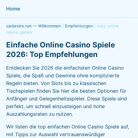
Home
carlandre.net — Willkommen
/
Empfehlungen
/
easy online
casino games
Einfache Online Casino Spiele
2026: Top Empfehlungen
Entdecken Sie 2026 die einfachsten Online Casino
Spiele, die Spaß und Gewinne ohne komplizierte
Regeln bieten. Von Slots bis zu klassischen
Tischspielen finden Sie hier die besten Optionen für
Anfänger und Gelegenheitsspieler. Diese Spiele sind
perfekt, um schnell einzusteigen und hohe
Auszahlungsraten zu nutzen.
Wir listen die top einfachen Online Casino Spiele auf,
mit Tipps zur Auswahl vertrauenswürdiger