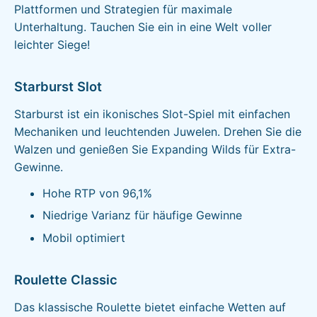
Plattformen und Strategien für maximale
Unterhaltung. Tauchen Sie ein in eine Welt voller
leichter Siege!
Starburst Slot
Starburst ist ein ikonisches Slot-Spiel mit einfachen
Mechaniken und leuchtenden Juwelen. Drehen Sie die
Walzen und genießen Sie Expanding Wilds für Extra-
Gewinne.
Hohe RTP von 96,1%
Niedrige Varianz für häufige Gewinne
Mobil optimiert
Roulette Classic
Das klassische Roulette bietet einfache Wetten auf