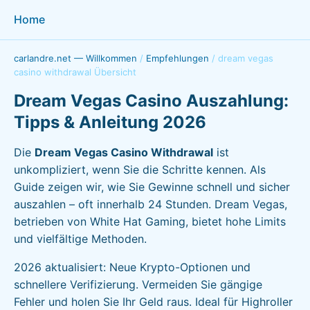
Home
carlandre.net — Willkommen
/
Empfehlungen
/
dream vegas
casino withdrawal Übersicht
Dream Vegas Casino Auszahlung:
Tipps & Anleitung 2026
Die
Dream Vegas Casino Withdrawal
ist
unkompliziert, wenn Sie die Schritte kennen. Als
Guide zeigen wir, wie Sie Gewinne schnell und sicher
auszahlen – oft innerhalb 24 Stunden. Dream Vegas,
betrieben von White Hat Gaming, bietet hohe Limits
und vielfältige Methoden.
2026 aktualisiert: Neue Krypto-Optionen und
schnellere Verifizierung. Vermeiden Sie gängige
Fehler und holen Sie Ihr Geld raus. Ideal für Highroller