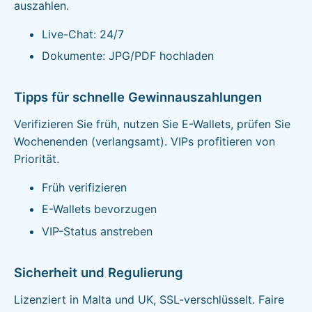
auszahlen.
Live-Chat: 24/7
Dokumente: JPG/PDF hochladen
Tipps für schnelle Gewinnauszahlungen
Verifizieren Sie früh, nutzen Sie E-Wallets, prüfen Sie
Wochenenden (verlangsamt). VIPs profitieren von
Priorität.
Früh verifizieren
E-Wallets bevorzugen
VIP-Status anstreben
Sicherheit und Regulierung
Lizenziert in Malta und UK, SSL-verschlüsselt. Faire