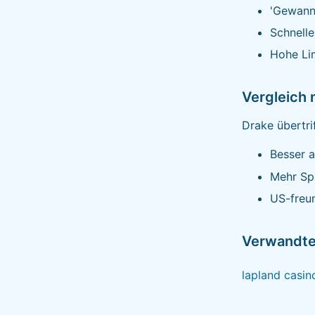
'Gewann 
Schnelle
Hohe Li
Vergleich 
Drake übertri
Besser 
Mehr Spi
US-freun
Verwandt
lapland casin