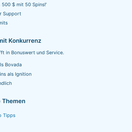
500 $ mit 50 Spins!'
r Support
mits
mit Konkurrenz
fft in Bonuswert und Service.
als Bovada
ns als Ignition
dlich
e Themen
o Tipps