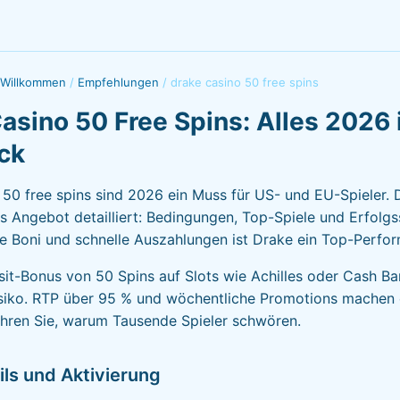
 Willkommen
/
Empfehlungen
/
drake casino 50 free spins
asino 50 Free Spins: Alles 2026
ck
50 free spins sind 2026 ein Muss für US- und EU-Spieler. D
s Angebot detailliert: Bedingungen, Top-Spiele und Erfolgss
re Boni und schnelle Auszahlungen ist Drake ein Top-Perfor
t-Bonus von 50 Spins auf Slots wie Achilles oder Cash Ban
siko. RTP über 95 % und wöchentliche Promotions machen e
fahren Sie, warum Tausende Spieler schwören.
ls und Aktivierung