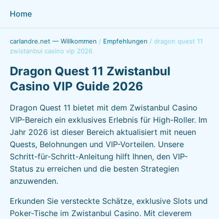
Home
carlandre.net — Willkommen
/
Empfehlungen
/
dragon quest 11
zwistanbul casino vip 2026
Dragon Quest 11 Zwistanbul
Casino VIP Guide 2026
Dragon Quest 11 bietet mit dem Zwistanbul Casino
VIP-Bereich ein exklusives Erlebnis für High-Roller. Im
Jahr 2026 ist dieser Bereich aktualisiert mit neuen
Quests, Belohnungen und VIP-Vorteilen. Unsere
Schritt-für-Schritt-Anleitung hilft Ihnen, den VIP-
Status zu erreichen und die besten Strategien
anzuwenden.
Erkunden Sie versteckte Schätze, exklusive Slots und
Poker-Tische im Zwistanbul Casino. Mit cleverem