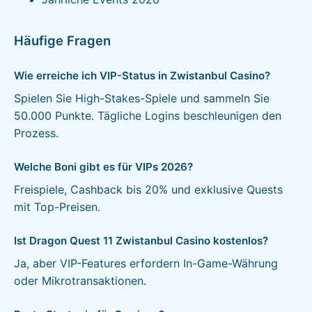
Häufige Fragen
Wie erreiche ich VIP-Status in Zwistanbul Casino?
Spielen Sie High-Stakes-Spiele und sammeln Sie
50.000 Punkte. Tägliche Logins beschleunigen den
Prozess.
Welche Boni gibt es für VIPs 2026?
Freispiele, Cashback bis 20% und exklusive Quests
mit Top-Preisen.
Ist Dragon Quest 11 Zwistanbul Casino kostenlos?
Ja, aber VIP-Features erfordern In-Game-Währung
oder Mikrotransaktionen.