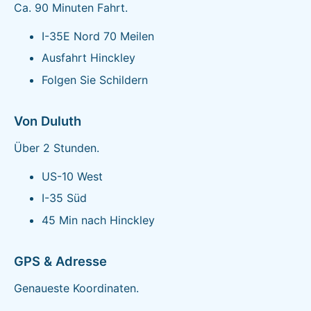
Ca. 90 Minuten Fahrt.
I-35E Nord 70 Meilen
Ausfahrt Hinckley
Folgen Sie Schildern
Von Duluth
Über 2 Stunden.
US-10 West
I-35 Süd
45 Min nach Hinckley
GPS & Adresse
Genaueste Koordinaten.