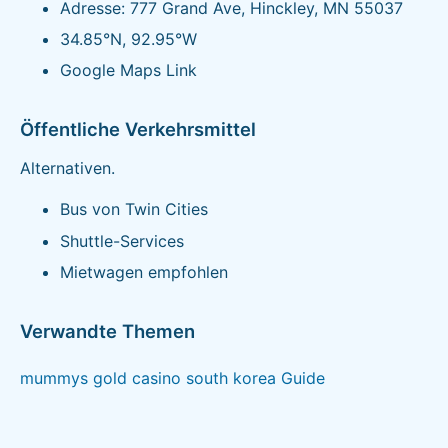
Adresse: 777 Grand Ave, Hinckley, MN 55037
34.85°N, 92.95°W
Google Maps Link
Öffentliche Verkehrsmittel
Alternativen.
Bus von Twin Cities
Shuttle-Services
Mietwagen empfohlen
Verwandte Themen
mummys gold casino south korea Guide