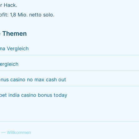
r Hack.
fit: 1,8 Mio. netto solo.
e Themen
nna Vergleich
ergleich
onus casino no max cash out
bet india casino bonus today
t — Willkommen