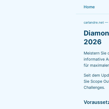
Home
carlandre.net —
Diamond
2026
Meistern Sie 
informative A
für maximale
Seit dem Upda
Sie Scope Out
Challenges.
Vorausset