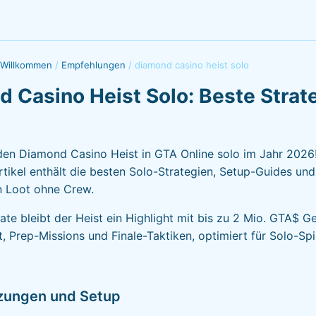
 Willkommen
/
Empfehlungen
/
diamond casino heist solo
 Casino Heist Solo: Beste Strat
den Diamond Casino Heist in GTA Online solo im Jahr 2026!
rtikel enthält die besten Solo-Strategien, Setup-Guides und
n Loot ohne Crew.
te bleibt der Heist ein Highlight mit bis zu 2 Mio. GTA$ G
, Prep-Missions und Finale-Taktiken, optimiert für Solo-Spie
zungen und Setup