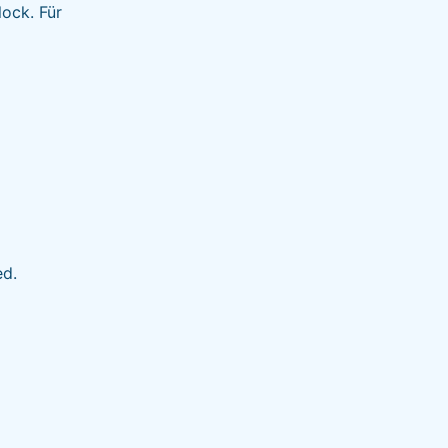
lock. Für
ed.