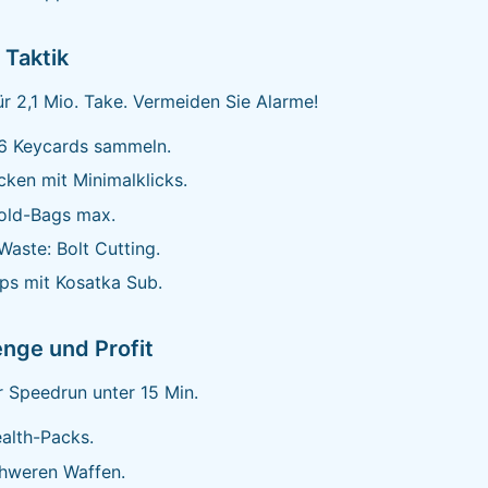
 Taktik
ür 2,1 Mio. Take. Vermeiden Sie Alarme!
6 Keycards sammeln.
cken mit Minimalklicks.
old-Bags max.
 Waste: Bolt Cutting.
ps mit Kosatka Sub.
enge und Profit
r Speedrun unter 15 Min.
alth-Packs.
chweren Waffen.