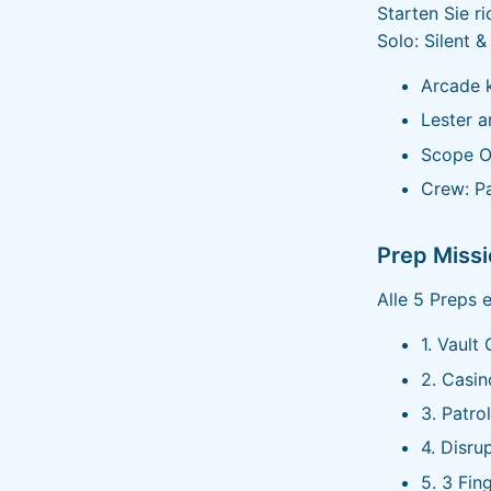
Starten Sie r
Solo: Silent 
Arcade k
Lester a
Scope O
Crew: Pa
Prep Missi
Alle 5 Preps 
1. Vault
2. Casin
3. Patro
4. Disru
5. 3 Fin