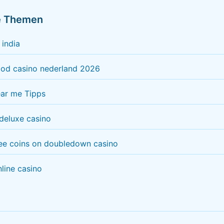
e Themen
 india
od casino nederland 2026
ear me Tipps
deluxe casino
ree coins on doubledown casino
nline casino