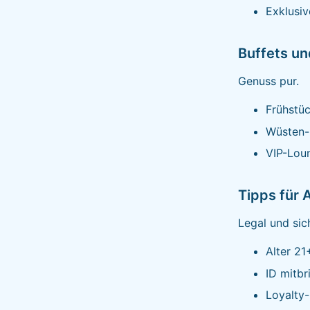
Exklusiv
Buffets un
Genuss pur.
Frühstüc
Wüsten-
VIP-Lou
Tipps für 
Legal und sic
Alter 21
ID mitbr
Loyalty