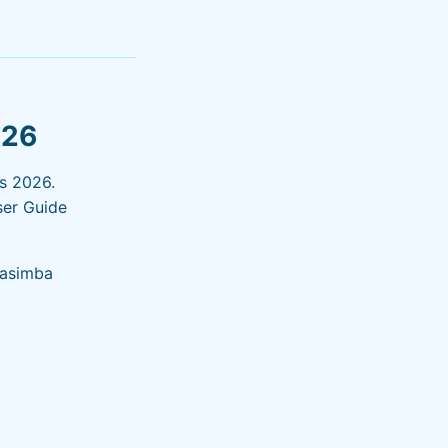
026
s 2026.
ser Guide
Casimba