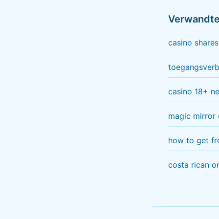
Verwandt
casino shares
toegangsverb
casino 18+ n
magic mirror 
how to get f
costa rican o