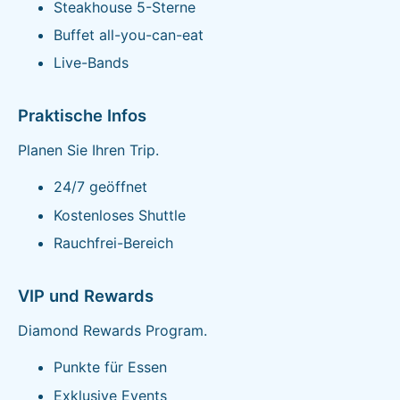
Steakhouse 5-Sterne
Buffet all-you-can-eat
Live-Bands
Praktische Infos
Planen Sie Ihren Trip.
24/7 geöffnet
Kostenloses Shuttle
Rauchfrei-Bereich
VIP und Rewards
Diamond Rewards Program.
Punkte für Essen
Exklusive Events