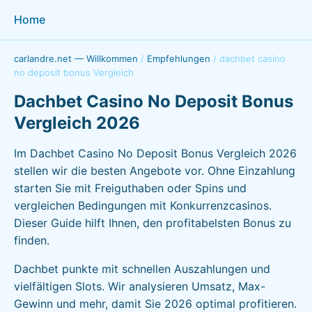
Home
carlandre.net — Willkommen
/
Empfehlungen
/
dachbet casino
no deposit bonus Vergleich
Dachbet Casino No Deposit Bonus
Vergleich 2026
Im Dachbet Casino No Deposit Bonus Vergleich 2026
stellen wir die besten Angebote vor. Ohne Einzahlung
starten Sie mit Freiguthaben oder Spins und
vergleichen Bedingungen mit Konkurrenzcasinos.
Dieser Guide hilft Ihnen, den profitabelsten Bonus zu
finden.
Dachbet punkte mit schnellen Auszahlungen und
vielfältigen Slots. Wir analysieren Umsatz, Max-
Gewinn und mehr, damit Sie 2026 optimal profitieren.