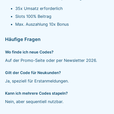
35x Umsatz erforderlich
Slots 100% Beitrag
Max. Auszahlung 10x Bonus
Häufige Fragen
Wo finde ich neue Codes?
Auf der Promo-Seite oder per Newsletter 2026.
Gilt der Code für Neukunden?
Ja, speziell für Erstanmeldungen.
Kann ich mehrere Codes stapeln?
Nein, aber sequentiell nutzbar.