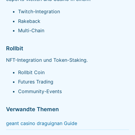
Twitch-Integration
Rakeback
Multi-Chain
Rollbit
NFT-Integration und Token-Staking.
Rollbit Coin
Futures Trading
Community-Events
Verwandte Themen
geant casino draguignan Guide